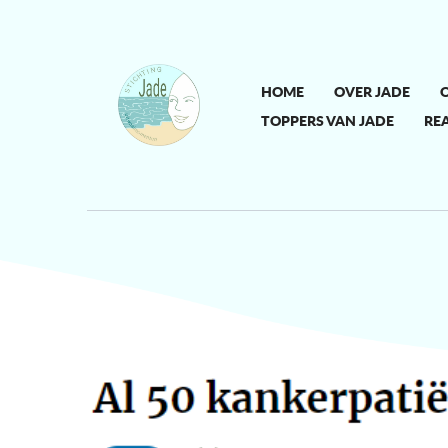
HOME
OVER JADE
O
TOPPERS VAN JADE
REA