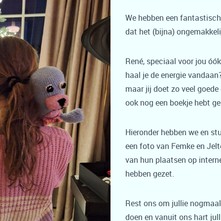
We hebben een fantastische
dat het (bijna) ongemakkelijk
René, speciaal voor jou óó
haal je de energie vandaan?
maar jij doet zo veel goede 
ook nog een boekje hebt ge
Hieronder hebben we en stu
een foto van Femke en Jelte
van hun plaatsen op intern
hebben gezet.
Rest ons om jullie nogmaals
doen en vanuit ons hart jull