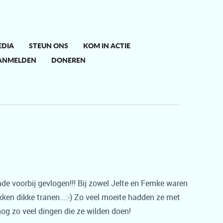
EDIA
STEUN ONS
KOM IN ACTIE
ANMELDEN
DONEREN
ade voorbij gevlogen!!! Bij zowel Jelte en Femke waren
ken dikke tranen...:-) Zo veel moeite hadden ze met
og zo veel dingen die ze wilden doen!