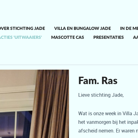
VER STICHTING JADE
VILLA EN BUNGALOW JADE
IN DE M
CTIES 'UITWAAIERS'
MASCOTTE CAS
PRESENTATIES
A
Fam. Ras
Lieve stichting Jade,
Wat is onze week in Villa J
het vanmorgen bij het inpak
afscheid nemen. Er waren n